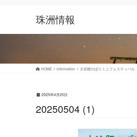
コ
ナ
ン
ビ
珠洲情報
テ
ゲ
ン
ー
ツ
シ
に
ョ
移
ン
動
に
移
動
HOME
information
大谷鯉のぼりミニフェスティバル 2
2025年4月20日
20250504 (1)